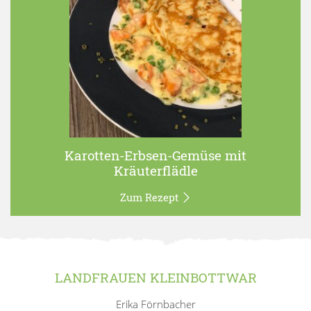
Karotten-Erbsen-Gemüse mit
Kräuterflädle
Zum Rezept
LANDFRAUEN KLEINBOTTWAR
Erika Förnbacher