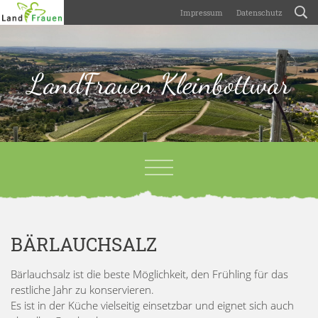
Impressum
Datenschutz
LandFrauen Kleinbottwar
BÄRLAUCHSALZ
Bärlauchsalz ist die beste Möglichkeit, den Frühling für das
restliche Jahr zu konservieren.
Es ist in der Küche vielseitig einsetzbar und eignet sich auch