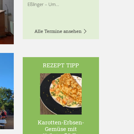
Eßlinger – Um...
Alle Termine ansehen
REZEPT TIPP
Karotten-Erbsen-
Gemüse mit