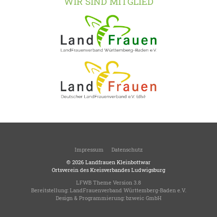
WIR SIND MITGLIED
Impressum
Datenschutz
© 2026
Landfrauen Kleinbottwar
Ortsverein des Kreisverbandes Ludwigsburg
LFWB Theme Version 3.8
Bereitstellung:
LandFrauenverband Württemberg-Baden e.V.
Design & Programmierung:
bzweic GmbH