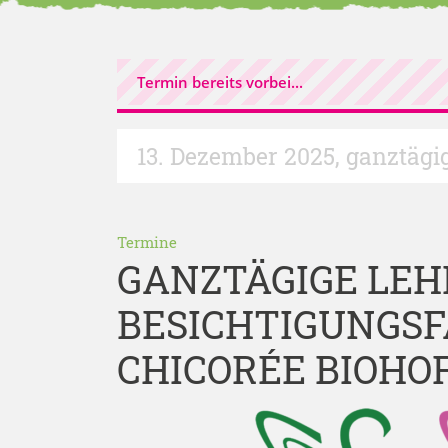
Termin bereits vorbei...
13. Dezember 2025
,
ganztägi
Termine
GANZTÄGIGE LEH
BESICHTIGUNGSF
CHICORÉE BIOHO