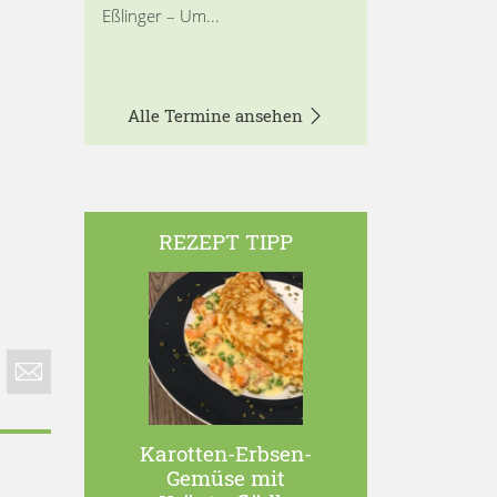
Eßlinger – Um...
Alle Termine ansehen
REZEPT TIPP
Karotten-Erbsen-
Gemüse mit