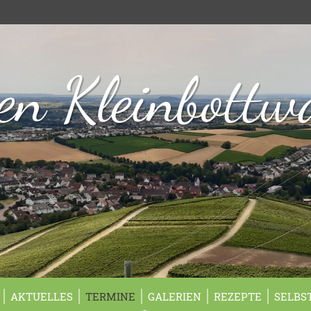
n Kleinbottw
AKTUELLES
TERMINE
GALERIEN
REZEPTE
SELBS