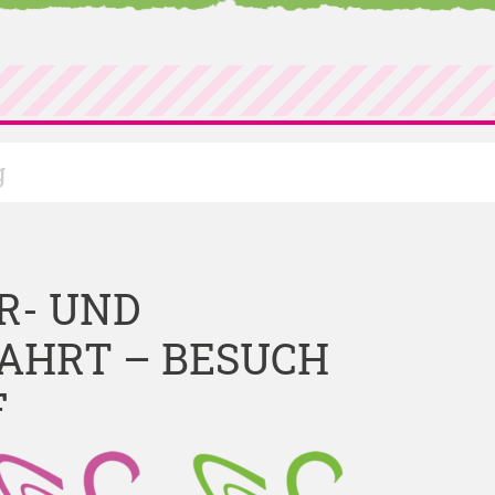
g
R- UND
AHRT – BESUCH
F