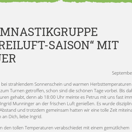
YMNASTIKGRUPPE
REILUFT-SAISON“ MIT
UER
Septembe
 bei strahlendem Sonnenschein und warmen Herbsttemperaturen
m Turnen getroffen, schon sind die schönen Tage vorbei. Bis da
aturen gehabt, denn ab 18:00 Uhr meinte es Petrus mit uns fast im
ngrid Munninger an der frischen Luft genießen. Es wurde disziplin
t Abstand und trotzdem gemeinsam hatten wir eine tolle Zeit mitei
n Dich, liebe Ingrid.
n den tollen Temperaturen verabschiedet mit einem gemütlichem