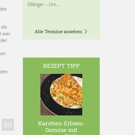
Eßlinger – Um...
iebe
 die
Alle Termine ansehen
t was
 der
ten
REZEPT TIPP
 den
Karotten-Erbsen-
Gemüse mit