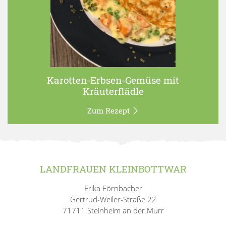
Karotten-Erbsen-Gemüse mit
Kräuterflädle
Zum Rezept
LANDFRAUEN KLEINBOTTWAR
Erika Förnbacher
Gertrud-Weiler-Straße 22
71711 Steinheim an der Murr