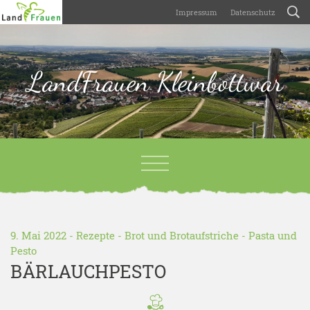
Impressum
Datenschutz
LandFrauen Kleinbottwar
9. Mai 2022 -
Rezepte
-
Brot und Brotaufstriche
-
Pasta und
Pesto
BÄRLAUCHPESTO