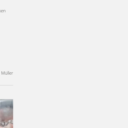
ken
 Müller