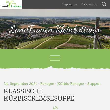
Impressum
Datenschutz
LandFrauen Kleinbottwar
24. September 2021 -
Rezepte
-
Kürbis-Rezepte
-
Suppen
KLASSISCHE
KÜRBISCREMSESUPPE